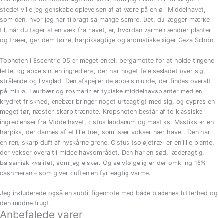
stedet ville jeg genskabe oplevelsen af at være på en ø i Middelhavet,
som den, hvor jeg har tilbragt så mange somre. Det, du lægger mærke
til, når du tager stien væk fra havet, er, hvordan varmen ændrer planter
og træer, gør dem tørre, harpiksagtige og aromatiske siger Geza Schön.
Topnoten i Escentric 05 er meget enkel: bergamotte for at holde tingene
lette, og appelsin, en ingrediens, der har noget følelsesladet over sig,
strålende og livsglad. Den afspejler de appelsinlunde, der findes overalt
på min ø. Laurbær og rosmarin er typiske middelhavsplanter med en
krydret friskhed, enebær bringer noget urteagtigt med sig, og cypres en
meget tør, næsten skarp trænote. Kropsnoten består af to klassiske
ingredienser fra Middelhavet, cistus labdanum og mastiks. Mastiks er en
harpiks, der dannes af et lille træ, som især vokser nær havet. Den har
en ren, skarp duft af nyskårne grene. Cistus (soløjetræ) er en lille plante,
der vokser overalt i middelhavsområdet. Den har en sød, læderagtig,
balsamisk kvalitet, som jeg elsker. Og selvfølgelig er der omkring 15%
cashmeran – som giver duften en fyrreagtig varme.
Jeg inkluderede også en subtil figennote med både bladenes bitterhed og
den modne frugt.
Anbefalede varer