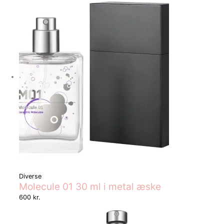
Diverse
Molecule 01 30 ml i metal æske
600
kr.