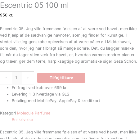
Escentric 05 100 ml
950
kr.
Escentric 05. Jeg ville fremmane følelsen af at være ved havet, men ikke
ved hjælp af de sædvanlige havnoter, som jeg finder for kunstige. I
stedet ville jeg genskabe oplevelsen af at være på en ø i Middelhavet,
som den, hvor jeg har tilbragt så mange somre. Det, du lægger mærke
til, når du tager stien væk fra havet, er, hvordan varmen ændrer planter
og træer, gør dem tørre, harpiksagtige og aromatiske siger Geza Schön.
-
+
Tilføj til kurv
Fri fragt ved køb over 699 kr.
Levering 1-3 hverdage via GLS
Betaling med MobilePay, ApplePay & kreditkort
Kategori
Molecule Parfume
Beskrivelse
Escentric 05. Jeg ville fremmane følelsen af at være ved havet, men ikke
ved hjælp af de sædvanlige havnoter, som jeg finder for kunstige. I