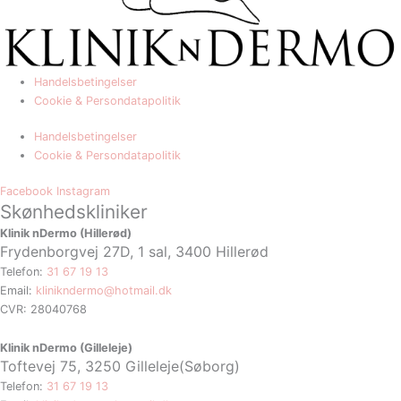
Handelsbetingelser
Cookie & Persondatapolitik
Handelsbetingelser
Cookie & Persondatapolitik
Facebook
Instagram
Skønhedskliniker
Klinik nDermo (Hillerød)
Frydenborgvej 27D, 1 sal, 3400 Hillerød
Telefon:
31 67 19 13
Email:
klinikndermo@hotmail.dk
CVR: 28040768
Klinik nDermo (Gilleleje)
Toftevej 75,
3250 Gilleleje(Søborg)
Telefon:
31 67 19 13