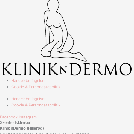
Handelsbetingelser
Cookie & Persondatapolitik
Handelsbetingelser
Cookie & Persondatapolitik
Facebook
Instagram
Skønhedskliniker
Klinik nDermo (Hillerød)