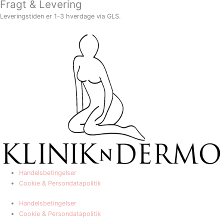
Fragt & Levering
Leveringstiden er 1-3 hverdage via GLS.
Handelsbetingelser
Cookie & Persondatapolitik
Handelsbetingelser
Cookie & Persondatapolitik