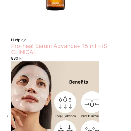
Hudpleje
Pro-heal Serum Advance+ 15 ml – iS
CLINICAL
880
kr.