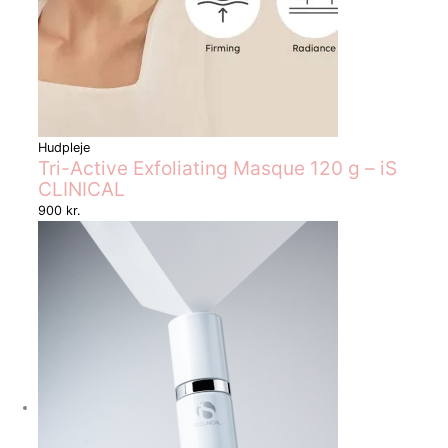
Hudpleje
Tri-Active Exfoliating Masque 120 g – iS
CLINICAL
900
kr.